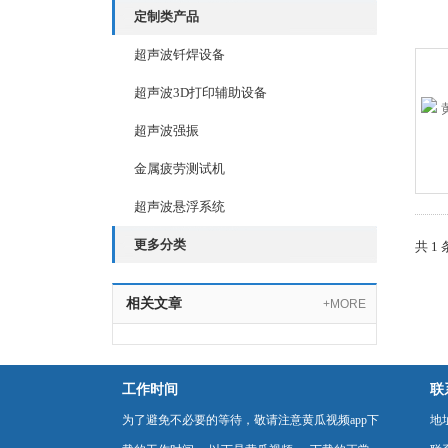
定制类产品
超声波钎焊设备
超声波3D打印辅助设备
超声波强振
金属疲劳测试机
超声波悬浮系统
更多分类
共 1
相关文章
+MORE
工作时间
联
为了避免不必要的等待，敬请注意黄瓜视频app下
地