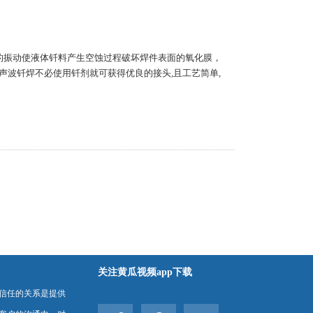
振动使液体钎料产生空蚀过程破坏焊件表面的氧化膜，
超声波钎焊不必使用钎剂就可获得优良的接头,且工艺简单,
关注黄瓜视频app下载
信任的关系是提供