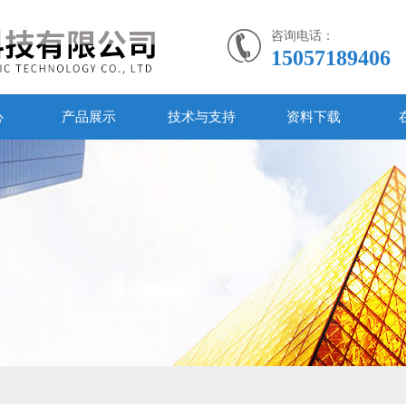
咨询电话：
15057189406
心
产品展示
技术与支持
资料下载