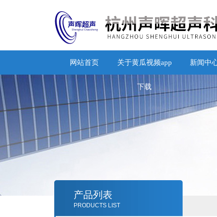
网站首页
关于黄瓜视频app
新闻中
下载
产品列表
PRODUCTS LIST