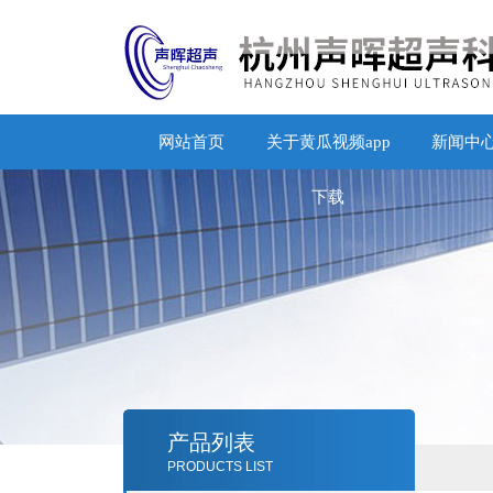
网站首页
关于黄瓜视频app
新闻中
下载
产品列表
PRODUCTS LIST