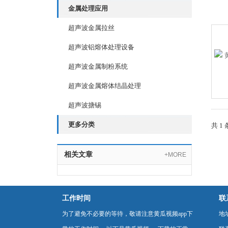
金属处理应用
超声波金属拉丝
超声波铝熔体处理设备
超声波金属制粉系统
超声波金属熔体结晶处理
超声波搪锡
更多分类
共 1
相关文章
+MORE
工作时间
联
为了避免不必要的等待，敬请注意黄瓜视频app下
地址