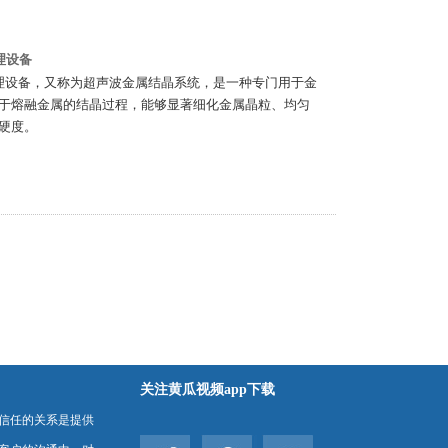
理设备
备，又称为超声波金属结晶系统，是一种专门用于金
熔融金属的结晶过程，能够显著细化金属晶粒、均匀
度。
关注黄瓜视频app下载
信任的关系是提供